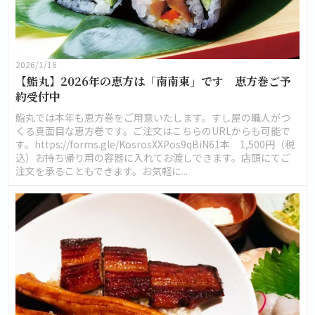
2026/1/16
【鮨丸】2026年の恵方は「南南東」です 恵方巻ご予
約受付中
鮨丸では本年も恵方巻をご用意いたします。すし屋の職人がつ
くる真面目な恵方巻です。ご注文はこちらのURLからも可能で
す。https://forms.gle/KosrosXXPos9qBiN61本 1,500円（税
込）お持ち帰り用の容器に入れてお渡しできます。店頭にてご
注文を承ることもできます。お気軽に...