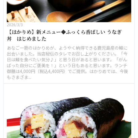
2026/3/3
【はかりめ】新メニュー◆ふっくら香ばしい うなぎ
丼 はじめました
あなご一筋のはかりめが、ようやく納得できる鹿児島産の鰻に
出会いました。当店秘伝のタレでお召し上がりください。「今
日は鰻を食べたい気分♪」と思う日があると思います。「がん
ばった自分にご褒美を！」という日もあると思います。ランチ
御膳は4,000円（税込4,400円）でご提供。はかりめでは、今後
もさまざま...