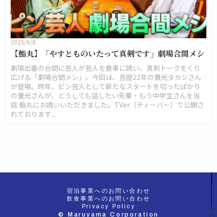
2025/6/8
【鮨丸】「やすとものいたって真剣です」劇場合間メシ
劇場出番の合間に芸人が芸人を食事に誘い、真剣トークをくり
広げる「劇場合間メシ」。今回は、芸歴22年の兼光タカシさん
が登場。昨年、ピン芸人として新たなスタートを切ったばかり
の兼光さんが、どうしても話したい先輩・もう中学生さんを当
店 鮨丸にお誘いいただきました。TVer（ティーバー）で公開さ
れております...
宿泊事業へのお問い合わせ
飲食事業へのお問い合わせ
Privacy Policy
© Maruyama Corporation