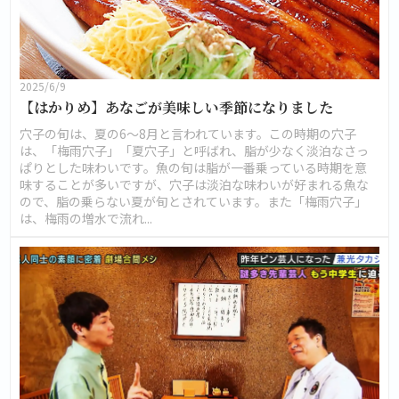
2025/6/9
【はかりめ】あなごが美味しい季節になりました
穴子の旬は、夏の6～8月と言われています。この時期の穴子
は、「梅雨穴子」「夏穴子」と呼ばれ、脂が少なく淡泊なさっ
ぱりとした味わいです。魚の旬は脂が一番乗っている時期を意
味することが多いですが、穴子は淡泊な味わいが好まれる魚な
ので、脂の乗らない夏が旬とされています。また「梅雨穴子」
は、梅雨の増水で流れ...