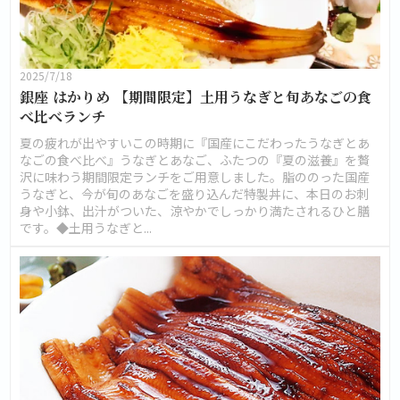
2025/7/18
銀座 はかりめ 【期間限定】土用うなぎと旬あなごの食
べ比べランチ
夏の疲れが出やすいこの時期に『国産にこだわったうなぎとあ
なごの食べ比べ』うなぎとあなご、ふたつの『夏の滋養』を贅
沢に味わう期間限定ランチをご用意しました。脂ののった国産
うなぎと、今が旬のあなごを盛り込んだ特製丼に、本日のお刺
身や小鉢、出汁がついた、涼やかでしっかり満たされるひと膳
です。◆土用うなぎと...