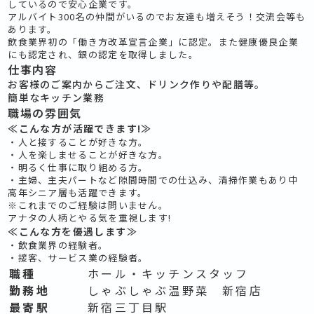
しているので安心企業です。
アルバイト300名の仲間がいるのでお友達も増えそう！交流会等も
あります。
飲食業界初の「働き方改革宣言企業」に認定。また健康優良企業
にも認定され、銀の認定を取得しました。
仕事内容
お客様のご案内からご注文、ドリンク作りや配膳等。
簡単なキッチン業務
職場の雰囲気
≪こんな方が活躍できます!≫
・人と接することが好きな方。
・人を楽しませることが好きな方。
・明るく仕事に取り組める方。
・主婦、主夫パートなど隙間時間での仕込み、清掃作業もあり中
高年シニア層も活躍できます。
※これまでのご経験は問いません。
アナタの人柄とやる気を重視します!
≪こんな方を優遇します≫
・飲食業界の経験者。
・接客、サービス業の経験者。
職種
ホール・キッチンスタッフ
勤務地
しゃぶしゃぶ温野菜 新宿店
最寄駅
新宿三丁目駅