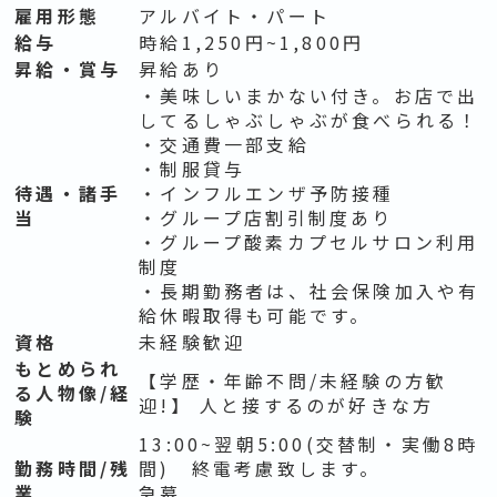
雇用形態
アルバイト・パート
給与
時給1,250円~1,800円
昇給・賞与
昇給あり
・美味しいまかない付き。お店で出
してるしゃぶしゃぶが食べられる！
・交通費一部支給
・制服貸与
待遇・諸手
・インフルエンザ予防接種
当
・グループ店割引制度あり
・グループ酸素カプセルサロン利用
制度
・長期勤務者は、社会保険加入や有
給休暇取得も可能です。
資格
未経験歓迎
もとめられ
【学歴・年齢不問/未経験の方歓
る人物像/経
迎!】 人と接するのが好きな方
験
13:00~翌朝5:00(交替制・実働8時
勤務時間/残
間) 終電考慮致します。
業
急募