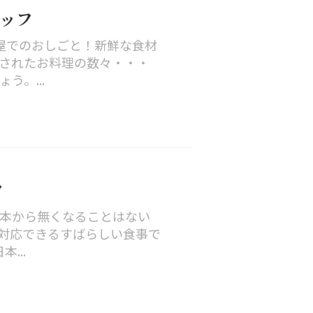
タッフ
屋でのおしごと！新鮮な食材
されたお料理の数々・・・
。...
フ
本から無くなることはない
対応できるすばらしい食事で
...