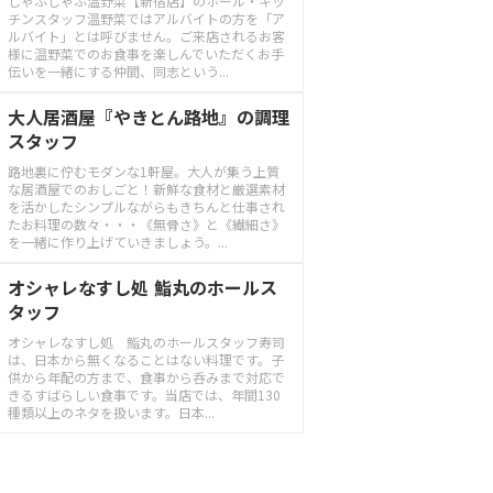
しゃぶしゃぶ温野菜【新宿店】のホール・キッ
チンスタッフ温野菜ではアルバイトの方を「ア
ルバイト」とは呼びません。ご来店されるお客
様に温野菜でのお食事を楽しんでいただくお手
伝いを一緒にする仲間、同志という...
大人居酒屋『やきとん路地』の調理
スタッフ
路地裏に佇むモダンな1軒屋。大人が集う上質
な居酒屋でのおしごと！新鮮な食材と厳選素材
を活かしたシンプルながらもきちんと仕事され
たお料理の数々・・・《無骨さ》と《繊細さ》
を一緒に作り上げていきましょう。...
オシャレなすし処 鮨丸のホールス
タッフ
オシャレなすし処 鮨丸のホールスタッフ寿司
は、日本から無くなることはない料理です。子
供から年配の方まで、食事から呑みまで対応で
きるすばらしい食事です。当店では、年間130
種類以上のネタを扱います。日本...